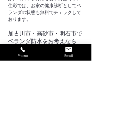
住彩では、お家の健康診断としてベ
ランダの状態も無料でチェックして
おります。
加古川市・高砂市・明石市で
ベランダ防水をお考えなら
「ベランダに水が溜まる」「ひび割
れが怖い」など、少しでも気になる
Phone
Email
ことがあれば、地元のプロ・住彩へ
お気軽にご相談ください。
お見積もり・診断は無料
です！ 加古
川の皆様の大切なお家を、雨漏りか
らしっかりお守りします。